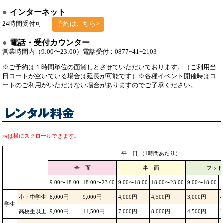
インターネット
24時間受付可
予約はこちら>
電話・受付カウンター
営業時間内（9:00〜23:00）
電話受付：0877−41−2103
※ご予約は１時間単位の面貸しとさせていただいております。
（ご利用当
日コートが空いている場合は延長が可能です）
※各種イベント開催時はコ
ートのご利用がいただけない場合がありますのでご了承ください。
表は横にスクロールできます。
平 日 （1時間あたり）
全 面
半 面
フット
9:00〜18:00
18:00〜23:00
9:00〜18:00
18:00〜23:00
9:00〜18:00
1
小・中学生
8,000円
9,000円
4,000円
4,500円
3,000円
学生
高校生以上
9,000円
11,500円
7,000円
8,000円
4,500円