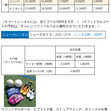
メンバー
10,500円
14,000円
7,500円
9,000円
5,000円
一般
ビジター上
15,000円
18,500円
10,000円
11,500円
7,500円
（※コートレンタルには、全てゴール1対付きです。）
（※フットサルコー
トの予約は、チャレンジフィールドから優先させていただきます。）
シューズレンタル
シューズサイズ：25.0～27.0
レンタル料：300円
全日共通
全面（1時間）
半面（1時間）
その他
（サッカーのみ）
ナイター照明（1時間）
3,500円
1,800円
追加ゴール1対（1回）
4,600円
※フットサルボール、ビブス１０枚、ストップウォッチ、ホイッスルを無