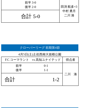
前半 3-0
田渕 航多×3
後半 2-0
中村 勇月
合計 5-0
二川 湊
クローバーリーグ 前期第4節
4月5日(土)土佐西南大規模公園
F.C.コーマラント vs 高知ユナイテッド
得点者
前半 0-1
後半 1-1
二川 湊
合計 1-2