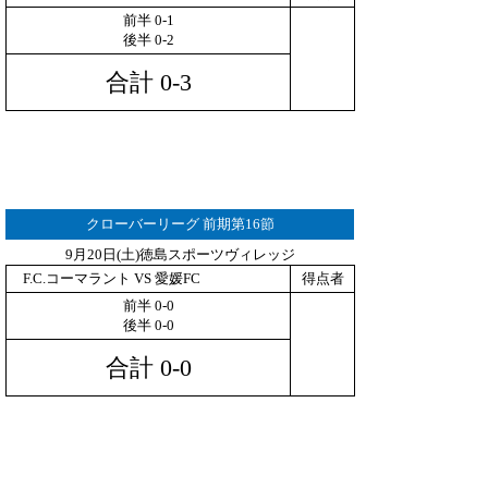
前半 0-1
後半 0-2
合計 0-3
クローバーリーグ 前期第16節
9月20日(土)徳島スポーツヴィレッジ
F.C.コーマラント VS 愛媛FC
得点者
前半 0-0
後半 0-0
合計 0-0