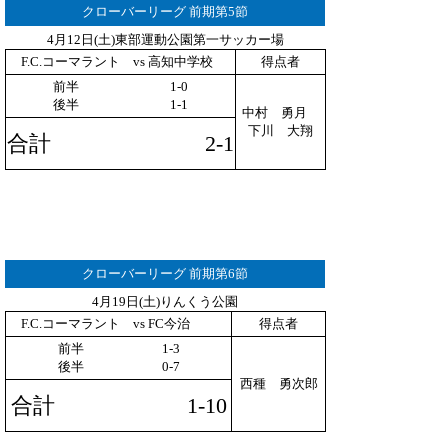
クローバーリーグ 前期第5節
4月12日(土)東部運動公園第一サッカー場
F.C.コーマラント vs 高知中学校
得点者
前半 1-0
後半 1-1
中村 勇月
下川 大翔
合計 2-1
クローバーリーグ 前期第6節
4月19日(土)りんくう公園
F.C.コーマラント vs FC今治
得点者
前半 1-3
後半 0-7
西種 勇次郎
合計 1-10