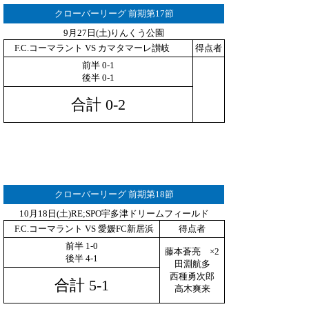
クローバーリーグ 前期第17節
9月27日(土)りんくう公園
F.C.コーマラント VS カマタマーレ讃岐
得点者
前半 0-1
後半 0-1
合計 0-2
クローバーリーグ 前期第18節
10月18日(土)RE;SPO宇多津ドリームフィールド
F.C.コーマラント VS 愛媛FC新居浜
得点者
前半 1-0
藤本蒼亮 ×2
後半 4-1
田淵航多
西種勇次郎
合計 5-1
高木爽来