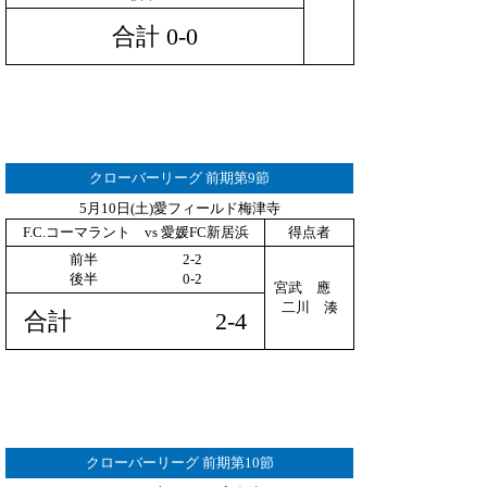
合計 0-0
クローバーリーグ 前期第9節
5月10日(土)愛フィールド梅津寺
F.C.コーマラント vs 愛媛FC新居浜
得点者
前半 2-2
後半 0-2
宮武 應
二川 湊
合計 2-4
クローバーリーグ 前期第10節