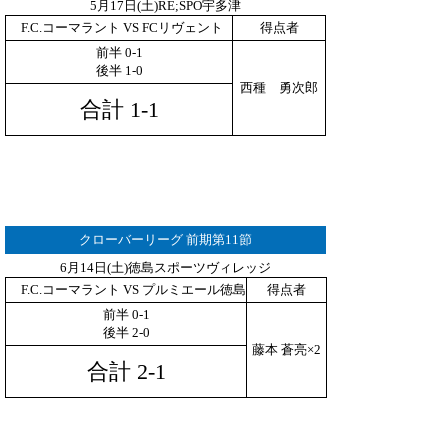
5月17日(土)RE;SPO宇多津
F.C.コーマラント VS FCリヴェント
得点者
前半 0-1
後半 1-0
西種 勇次郎
合計 1-1
クローバーリーグ 前期第11節
6月14日(土)徳島スポーツヴィレッジ
F.C.コーマラント VS プルミエール徳島
得点者
前半 0-1
後半 2-0
藤本 蒼亮×2
合計 2-1