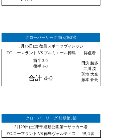
クローバーリーグ 前期第2節
3月15日(土)徳島スポーツヴィレッジ
F.C.コーマラント VS プルミエール徳島
得点者
前半 3-0
田渕 航多
後半 1-0
二川 湊
芳地 大空
合計 4-0
藤本 蒼亮
クローバーリーグ 前期第3節
3月29日(土)東部運動公園第一サッカー場
F.C.コーマラント VS 徳島ヴォルティス
得点者