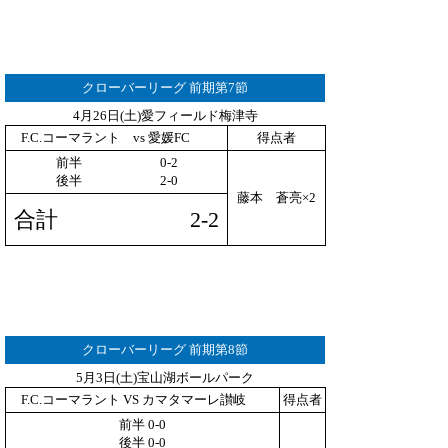
クローバーリーグ 前期第7節
4月26日(土)愛フィールド梅津寺
F.C.コーマラント vs 愛媛FC
得点者
前半 0-2
後半 2-0
藤本 蒼亮×2
合計 2-2
クローバーリーグ 前期第8節
5月3日(土)宝山湖ボールパーク
F.C.コーマラント VS カマタマーレ讃岐
得点者
前半 0-0
後半 0-0