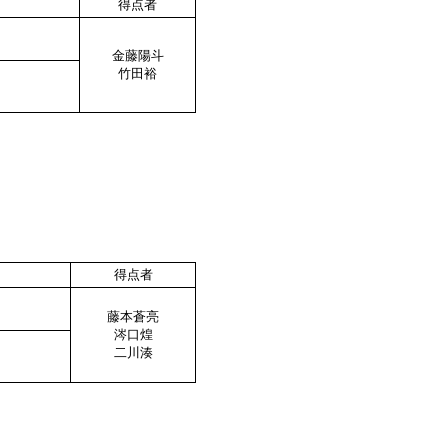
得点者
金藤陽斗
竹田裕
得点者
藤本蒼亮
涔口煌
二川湊