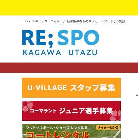
「U-VILLAGE」ユーヴィレッジ 新宇多津都市のサッカー・フットサル施設