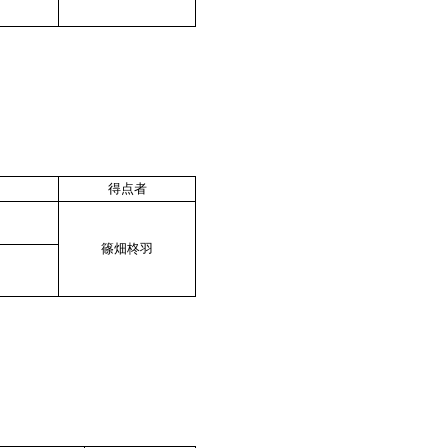
得点者
篠畑柊羽