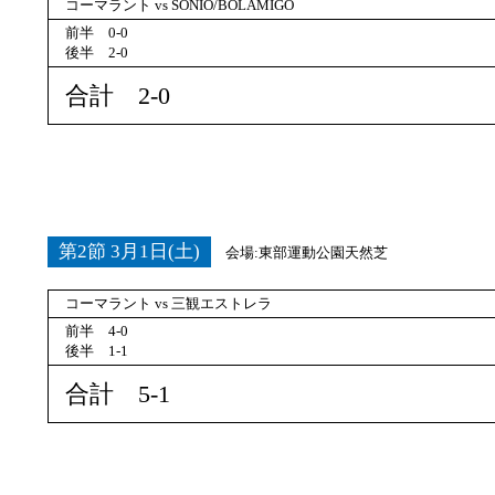
コーマラント vs SONIO/BOLAMIGO
前半 0-0
後半 2-0
合計 2-0
第2節 3月1日(土)
会場:東部運動公園天然芝
コーマラント vs 三観エストレラ
前半 4-0
後半 1-1
合計 5-1