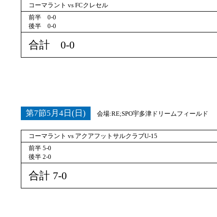
コーマラント vs FCクレセル
前半 0-0
後半 0-0
合計 0-0
第7節5月4日(日)
会場:RE;SPO宇多津ドリームフィールド
コーマラント vs アクアフットサルクラブU-15
前半 5-0
後半 2-0
合計 7-0