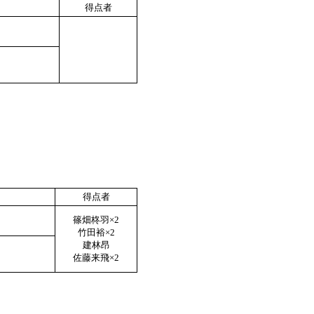
得点者
得点者
篠畑柊羽×2
竹田裕×2
建林昂
佐藤来飛×2