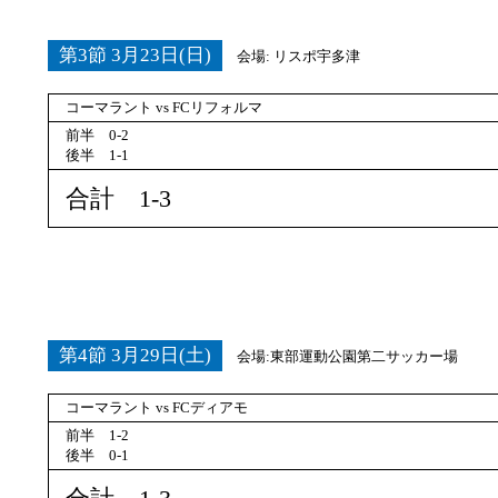
第3節 3月23日(日)
会場: リスポ宇多津
コーマラント vs FCリフォルマ
前半 0-2
後半 1-1
合計 1-3
第4節 3月29日(土)
会場:東部運動公園第二サッカー場
コーマラント vs FCディアモ
前半 1-2
後半 0-1