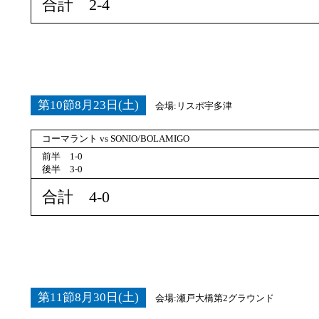
合計 2-4
第10節8月23日(土)
会場:リスポ宇多津
コーマラント vs SONIO/BOLAMIGO
前半 1-0
後半 3-0
合計 4-0
第11節8月30日(土)
会場:瀬戸大橋第2グラウンド