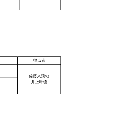
得点者
佐藤来飛×3
井上叶琉